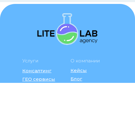
Услуги
О компании
Кейсы
Консалтинг
Блог
ГЕО сервисы
Авитолог
Контакты
+7 (916) 900 60 74
litelab.agency@ya.ru